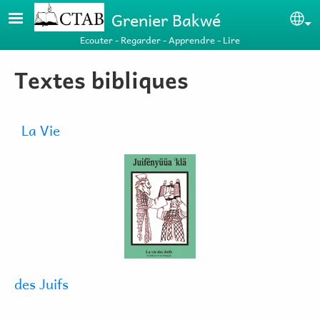
Aller au contenu principal
Grenier Bakwé
Se
Ecouter - Regarder - Apprendre - Lire
Textes bibliques
La Vie
des Juifs