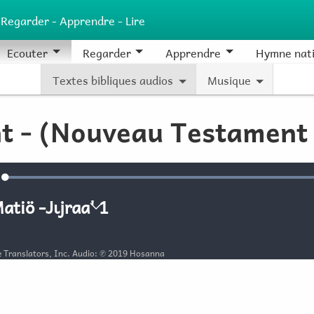
 Regarder - Apprendre - Lire
Ecouter
Regarder
Apprendre
Hymne nati
Textes bibliques audios
Musique
nt - (Nouveau Testament
Loaded
:
rdine
100.00%
tiö ‑Jɩjraa' 1
 ‑Jɩjraa'
le Translators, Inc. Audio: ℗ 2019 Hosanna
5
6
7
8
9
10
15
16
17
18
19
20