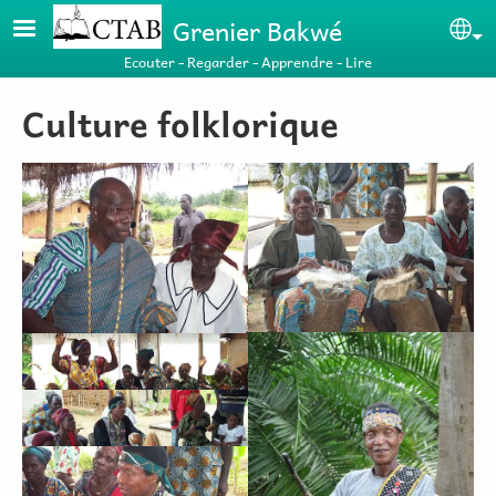
Aller au contenu principal
Grenier Bakwé
Se
Ecouter - Regarder - Apprendre - Lire
Culture folklorique