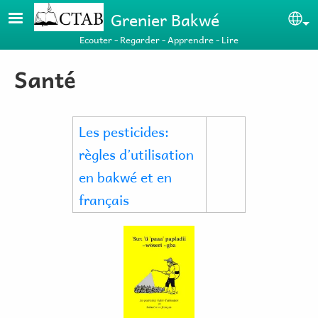
Aller au contenu principal
Grenier Bakwé
Se
Ecouter - Regarder - Apprendre - Lire
Santé
Les pesticides:
règles d’utilisation
en bakwé et en
français