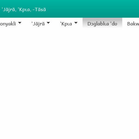
 'Jäjrä, 'Kpɩa, -Täsä
onyakli
'Jäjrä
'Kpɩa
Dɔglablɩa 'dʋ
Bakw